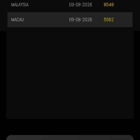
MALAYSIA
09-08-2026
8548
MACAU
09-08-2026
5562