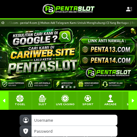
enta13.com - penta14.com || Mohon Add Telegram Kami Untuk Menghubungi CS Yang Bertugas | Berapa
TOGEL
SLOT
LIVE CASINO
SPORT
ARCADE
SABU